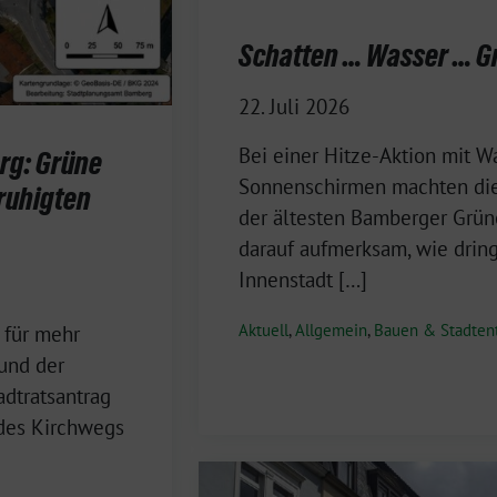
Schatten … Wasser … Gr
22. Juli 2026
Bei einer Hitze-Aktion mit 
org: Grüne
Sonnenschirmen machten die 
ruhigten
der ältesten Bamberger Grün
darauf aufmerksam, wie drin
Innenstadt […]
Aktuell
,
Allgemein
,
Bauen & Stadten
 für mehr
und der
adtratsantrag
 des Kirchwegs