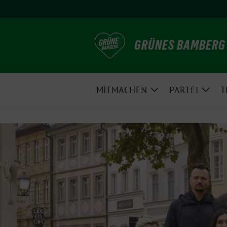
Weiter
zum
Inhalt
GRÜNES BAMBERG
MITMACHEN
PARTEI
T
Zeige
Zeig
Untermenü
Unte