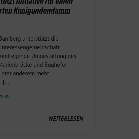
tzt Initiative für einen
erten Kunigundendamm
 Bamberg unterstützt die
 Interessengemeinschaft
rundlegende Umgestaltung des
 Marienbrücke und Bughofer
t unter anderem mehr
, […]
ruktur
WEITERLESEN