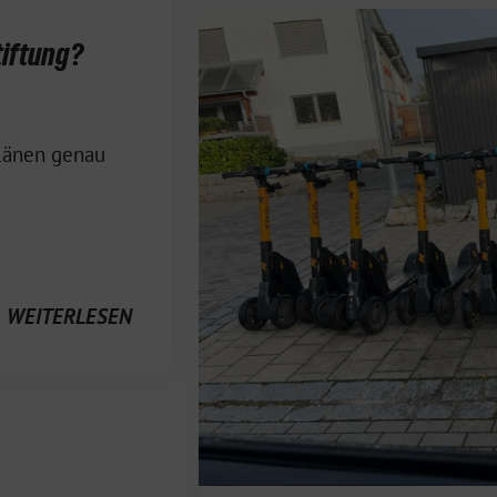
tiftung?
länen genau
WEITERLESEN