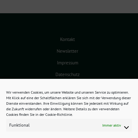
Kontakt
Newsletter
Impressum
Datenschutz
Cookie-Richtlinie (EU)
Wir verwenden Cookies, um unsere Website und unseren Service zu optimieren.
Mit Klick auf eine der Schaltflächen erklären Sie sich mit der Verwendung dieser
Dienste einverstanden. Ihre Einwilligung können Sie jederzeit mit Wirkung auf
die Zukunft widerrufen oder ändern. Weitere Details zu den verwendeten
Cookies finden Sie in der Cookie-Richtlinie.
Funktional
Immer aktiv
GRÜNES BAMBERG benutzt das