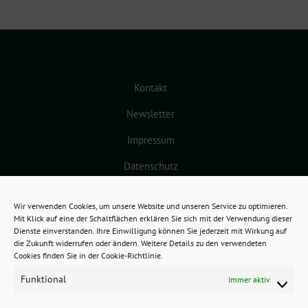
Kontakt
Newsletter
Impressum
Datenschutz
Cookie-Richtlinie (EU)
Wir verwenden Cookies, um unsere Website und unseren Service zu optimieren.
Mit Klick auf eine der Schaltflächen erklären Sie sich mit der Verwendung dieser
Dienste einverstanden. Ihre Einwilligung können Sie jederzeit mit Wirkung auf
die Zukunft widerrufen oder ändern. Weitere Details zu den verwendeten
Cookies finden Sie in der Cookie-Richtlinie.
Funktional
Immer aktiv
GRÜNES BAMBERG benutzt das