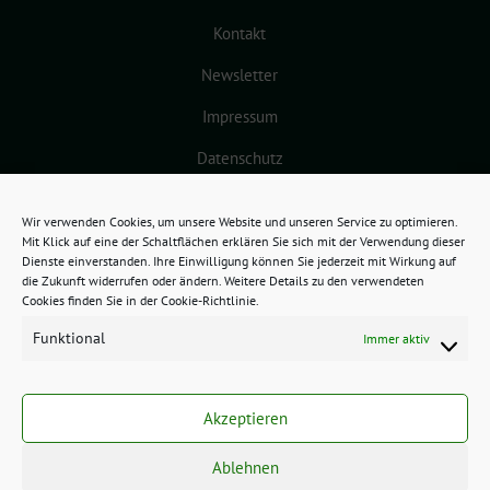
Kontakt
Newsletter
Impressum
Datenschutz
Cookie-Richtlinie (EU)
Wir verwenden Cookies, um unsere Website und unseren Service zu optimieren.
Mit Klick auf eine der Schaltflächen erklären Sie sich mit der Verwendung dieser
Dienste einverstanden. Ihre Einwilligung können Sie jederzeit mit Wirkung auf
die Zukunft widerrufen oder ändern. Weitere Details zu den verwendeten
Cookies finden Sie in der Cookie-Richtlinie.
Funktional
Immer aktiv
GRÜNES BAMBERG benutzt das
freie grüne Theme
sunflower
‐ ein
Akzeptieren
Angebot der
verdigado eG
.
Ablehnen