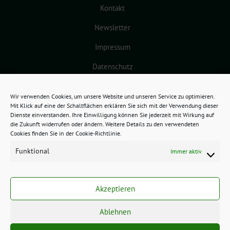
Kontakt
Newsletter
Impressum
Datenschutz
Cookie-Richtlinie (EU)
Wir verwenden Cookies, um unsere Website und unseren Service zu optimieren.
Mit Klick auf eine der Schaltflächen erklären Sie sich mit der Verwendung dieser
Dienste einverstanden. Ihre Einwilligung können Sie jederzeit mit Wirkung auf
die Zukunft widerrufen oder ändern. Weitere Details zu den verwendeten
Cookies finden Sie in der Cookie-Richtlinie.
Funktional
Immer aktiv
GRÜNES BAMBERG benutzt das
freie grüne Theme
sunflower
‐ ein
Akzeptieren
Angebot der
verdigado eG
.
Ablehnen