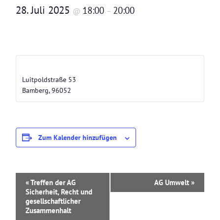
28. Juli 2025
18:00
20:00
@
–
Grünes Büro
Luitpoldstraße 53
Bamberg
,
96052
Zum Kalender hinzufügen
V
«
Treffen der AG
AG Umwelt
»
e
Sicherheit, Recht und
r
gesellschaftlicher
a
Zusammenhalt
n