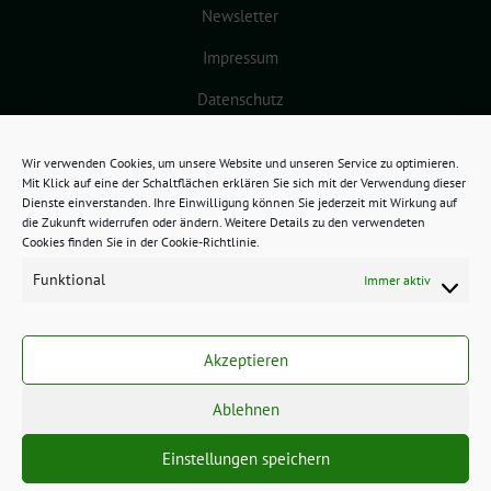
Newsletter
Impressum
Datenschutz
Cookie-Richtlinie (EU)
Wir verwenden Cookies, um unsere Website und unseren Service zu optimieren.
Mit Klick auf eine der Schaltflächen erklären Sie sich mit der Verwendung dieser
Dienste einverstanden. Ihre Einwilligung können Sie jederzeit mit Wirkung auf
die Zukunft widerrufen oder ändern. Weitere Details zu den verwendeten
Cookies finden Sie in der Cookie-Richtlinie.
Funktional
Immer aktiv
GRÜNES BAMBERG benutzt das
freie grüne Theme
sunflower
‐ ein
Akzeptieren
Angebot der
verdigado eG
.
Ablehnen
Einstellungen speichern