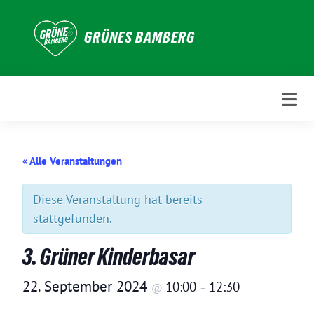
Weiter
zum
GRÜNES BAMBERG
Inhalt
« Alle Veranstaltungen
Diese Veranstaltung hat bereits
stattgefunden.
3. Grüner Kinderbasar
22. September 2024
10:00
12:30
@
–