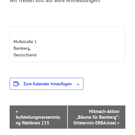
Wir freuen uns auf eure Anmeldungen!
Konzerthalle (Hegelsaal), Bamberg
Mußstraße 1
Bamberg
,
Deutschland
Zum Kalender hinzufügen
V
«
Mitmach-Aktion
e
Aufstellungsversammlu
„Bäume für Bamberg“:
r
ng Wahlkreis 235
Ortstermin ERBA-Insel
»
a
n