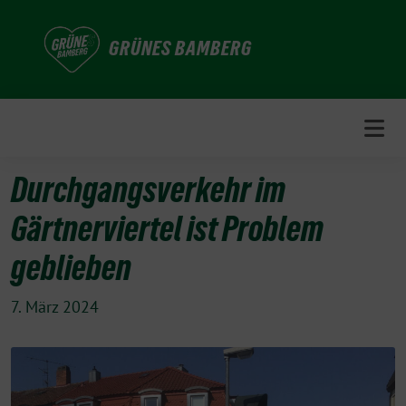
Weiter
zum
GRÜNES BAMBERG
Inhalt
Durchgangsverkehr im
Gärtnerviertel ist Problem
geblieben
7. März 2024