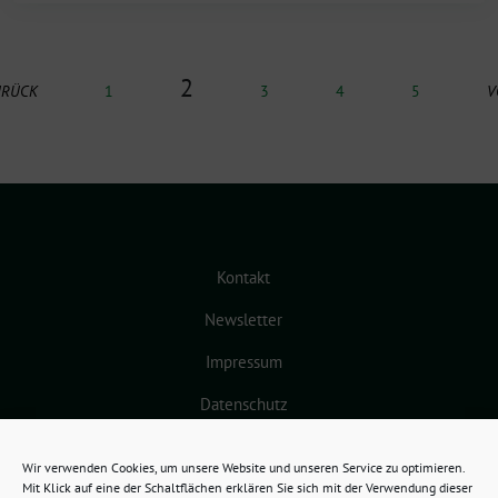
2
URÜCK
1
3
4
5
V
Kontakt
Newsletter
Impressum
Datenschutz
Cookie-Richtlinie (EU)
Wir verwenden Cookies, um unsere Website und unseren Service zu optimieren.
Mit Klick auf eine der Schaltflächen erklären Sie sich mit der Verwendung dieser