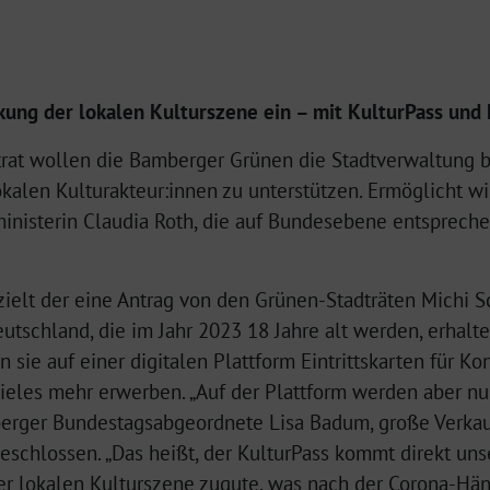
rkung der lokalen Kulturszene ein – mit KulturPass und
trat wollen die Bamberger Grünen die Stadtverwaltung 
kalen Kulturakteur:innen zu unterstützen. Ermöglicht wi
sministerin Claudia Roth, die auf Bundesebene entsprech
zielt der eine Antrag von den Grünen-Stadträten Michi 
eutschland, die im Jahr 2023 18 Jahre alt werden, erhal
sie auf einer digitalen Plattform Eintrittskarten für Kon
ieles mehr erwerben. „Auf der Plattform werden aber nur
Bamberger Bundestagsabgeordnete Lisa Badum, große Verka
eschlossen. „Das heißt, der KulturPass kommt direkt un
er lokalen Kulturszene zugute, was nach der Corona-Hän