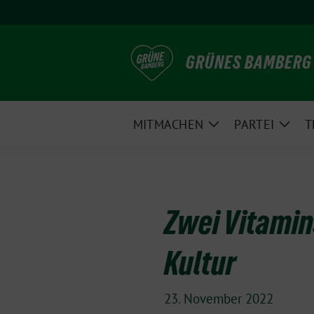
Weiter
zum
Inhalt
GRÜNES BAMBERG
MITMACHEN
PARTEI
T
Zeige
Zeig
Untermenü
Unte
Zwei Vitamin
Kultur
23. November 2022