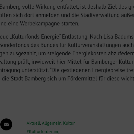
n Bamberg volle Wirkung entfaltet, ist deshalb Ziel des g
 sollen sich dort anmelden und die Stadtverwaltung au
zene eine Werbekampagne starten.
eue „Kulturfonds Energie“ Entlastung. Nach Lisa Badum
Sonderfonds des Bundes für Kulturveranstaltungen auch 
ngen ausgezahlt, um steigende Energiekosten abzufedern
altung prüft, inwieweit hier Mittel für Bamberger Kulturi
ntragung unterstützt. “Die gestiegenen Energiepreise tr
e die Stadt Bamberg sich um Fördermittel für diese wich
Aktuell
,
Allgemein
,
Kultur
Kulturförderung