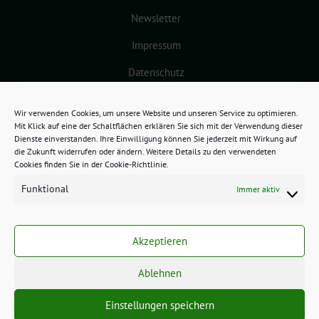
Newsletter
Impressum
Datenschutz
Cookie-Richtlinie (EU)
Wir verwenden Cookies, um unsere Website und unseren Service zu optimieren.
Mit Klick auf eine der Schaltflächen erklären Sie sich mit der Verwendung dieser
Dienste einverstanden. Ihre Einwilligung können Sie jederzeit mit Wirkung auf
die Zukunft widerrufen oder ändern. Weitere Details zu den verwendeten
Cookies finden Sie in der Cookie-Richtlinie.
Funktional
Immer aktiv
GRÜNES BAMBERG benutzt das
freie grüne Theme
sunflower
‐ ein
Akzeptieren
Angebot der
verdigado eG
.
Ablehnen
Einstellungen speichern