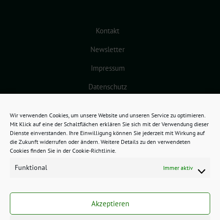
Kontakt
Newsletter
Impressum
Datenschutz
Cookie-Richtlinie (EU)
Wir verwenden Cookies, um unsere Website und unseren Service zu optimieren.
Mit Klick auf eine der Schaltflächen erklären Sie sich mit der Verwendung dieser
Dienste einverstanden. Ihre Einwilligung können Sie jederzeit mit Wirkung auf
die Zukunft widerrufen oder ändern. Weitere Details zu den verwendeten
Cookies finden Sie in der Cookie-Richtlinie.
Funktional
Immer aktiv
GRÜNES BAMBERG benutzt das
freie grüne Theme
sunflower
‐ ein
Akzeptieren
Angebot der
verdigado eG
.