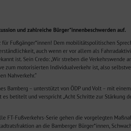
skussion und zahlreiche Bürger*innenbeschwerden auf.
 für Fußgänger*innen! Dem mobilitätspolitischen Sprech
erständlichkeit, auch wenn er vor allem als Fahrradaktivis
nnt ist. Sein Credo: „Wir streben die Verkehrswende an
ve zum motorisierten Individualverkehr ist, also selbstv
en Nahverkehr.“
es Bamberg – unterstützt von ÖDP und Volt – mit eine
st es betitelt und verspricht „Acht Schritte zur Stärkung
uelle FT-Fußverkehrs-Serie gehen die vorgelegten Maßna
tadtratsfraktion an die Bamberger Bürger*innen, Schwac