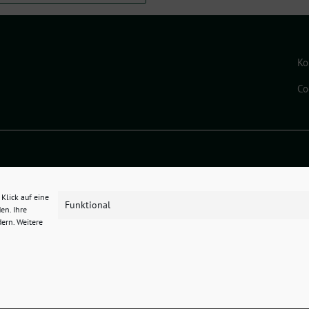
Ko
Co
ado eG
.
Klick auf eine
Funktional
en. Ihre
dern. Weitere