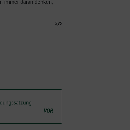
ten immer daran denken,
sys
mdungssatzung
VOR