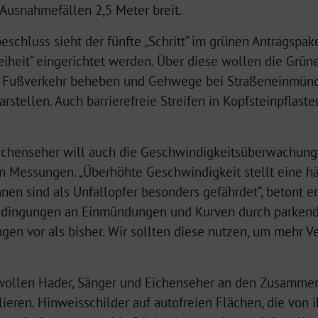
Ausnahmefällen 2,5 Meter breit.
schluss sieht der fünfte „Schritt“ im grünen Antragspake
reiheit“ eingerichtet werden. Über diese wollen die Grün
en Fußverkehr beheben und Gehwege bei Straßeneinmün
rstellen. Auch barrierefreie Streifen in Kopfsteinpflaste
Eichenseher will auch die Geschwindigkeitsüberwachung
n Messungen. „Überhöhte Geschwindigkeit stellt eine hä
en sind als Unfallopfer besonders gefährdet“, betont er
bedingungen an Einmündungen und Kurven durch parkende
ngen vor als bisher. Wir sollten diese nutzen, um mehr V
“ wollen Hader, Sänger und Eichenseher an den Zusamme
eren. Hinweisschilder auf autofreien Flächen, die von