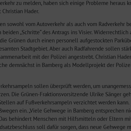
erkehr zu melden, haben sich einige Probleme heraus kris
 Christian Hader.
len sowohl vom Autoverkehr als auch vom Radverkehr be
beiden „Schritte“ des Antrags ins Visier. Widerrechtli
die Grünen durch einen personell aufgestockten Parkü
samten Stadtgebiet. Aber auch Radfahrende sollen stärk
sammenarbeit mit der Polizei angestrebt. Christian Hader
lche demnächst in Bamberg als Modellprojekt der Polizei
rkehrsampeln sollen überprüft werden, um unangemesse
zen. Die Grünen-Fraktionsvorsitzende Ulrike Sänger geh
tellen auf Fußverkehrsampeln verzichtet werden kann. S
ßwegen ein. „Viele Gehwege in Bamberg entsprechen nich
 Das behindert Menschen mit Hilfsmitteln oder Eltern m
undsatzbeschluss soll dafür sorgen, dass neue Gehwege m