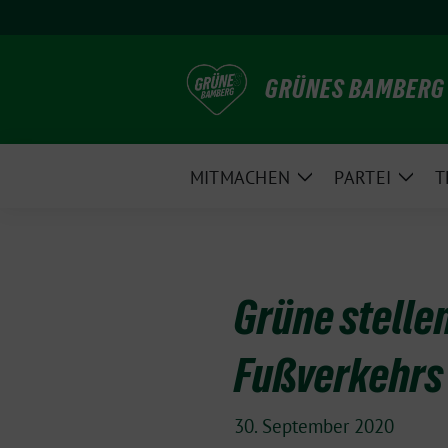
Weiter
zum
Inhalt
GRÜNES BAMBERG
MITMACHEN
PARTEI
T
Zeige
Zeig
Untermenü
Unte
Grüne stelle
Fußverkehrs
30. September 2020