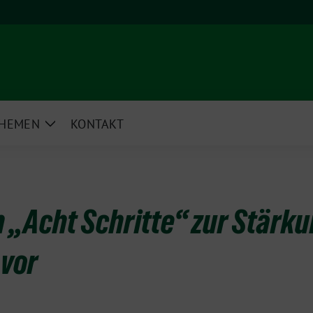
HEMEN
KONTAKT
e
Zeige
rmenü
Untermenü
n „Acht Schritte“ zur Stärk
 vor