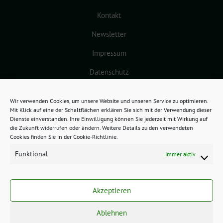
Kontakt
Newsletter
Impressum
Datenschutz
Cookie-Richtlinie (EU)
Wir verwenden Cookies, um unsere Website und unseren Service zu optimieren.
Mit Klick auf eine der Schaltflächen erklären Sie sich mit der Verwendung dieser
Dienste einverstanden. Ihre Einwilligung können Sie jederzeit mit Wirkung auf
die Zukunft widerrufen oder ändern. Weitere Details zu den verwendeten
Cookies finden Sie in der Cookie-Richtlinie.
Funktional
Immer aktiv
GRÜNES BAMBERG benutzt das
freie grüne Theme
sunflower
‐ ein
Akzeptieren
Angebot der
verdigado eG
.
Ablehnen