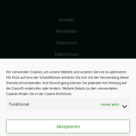
Kontakt
Newsletter
Impressum
Datenschutz
Cookie-Richtlinie (EU)
Wir verwenden Cookies, um unsere Website und unseren Service zu optimieren.
Mit Klick auf eine der Schaltflächen erklären Sie sich mit der Verwendung dieser
Dienste einverstanden. Ihre Einwilligung können Sie jederzeit mit Wirkung auf
die Zukunft widerrufen oder ändern. Weitere Details zu den verwendeten
Cookies finden Sie in der Cookie-Richtlinie.
Funktional
Immer aktiv
GRÜNES BAMBERG benutzt das
freie grüne Theme
sunflower
‐ ein
Akzeptieren
Angebot der
verdigado eG
.