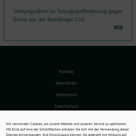
Stellungnahme zu Tötungsaufforderung gegen
Grüne aus der Bamberger CSU
VOR
Kontakt
Newsletter
Impressum
Datenschutz
Cookie-Richtlinie (EU)
Wir verwenden Cookies, um unsere Website und unseren Service zu optimieren.
Mit Klick auf eine der Schaltflächen erklären Sie sich mit der Verwendung dieser
Dienste einverstanden. Ihre Einwilligung können Sie jederzeit mit Wirkung auf