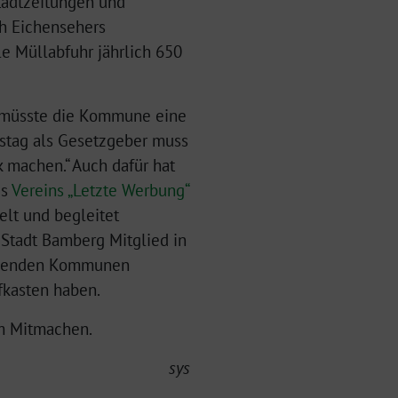
Stadtzeitungen und
ch Eichensehers
le Müllabfuhr jährlich 650
em müsste die Kommune eine
estag als Gesetzgeber muss
k machen.“ Auch dafür hat
es
Vereins „Letzte Werbung“
elt und begleitet
 Stadt Bamberg Mitglied in
achenden Kommunen
fkasten haben.
m Mitmachen.
sys