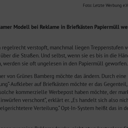
Foto: Letzte Werbung e.V
amer Modell bei Reklame in Briefkästen Papiermüll we
 regelrecht verstopft, manchmal liegen Treppenstufen vo
er die Straßen. Und selbst, wenn sie es bis in die Händ
n, werden sie oft ungelesen in den Papiermüll geworfen.
eher von Grünes Bamberg möchte das ändern. Durch ein
bung“-Aufkleber auf Briefkästen möchte er das Gegenteil,
r solche kommerzielle Werbepost haben möchte, der marki
inwürfen verschont“, erklärt er. „Es handelt sich also ni
elgerichtetere Verteilung.“ Opt-In-System heißt das in d