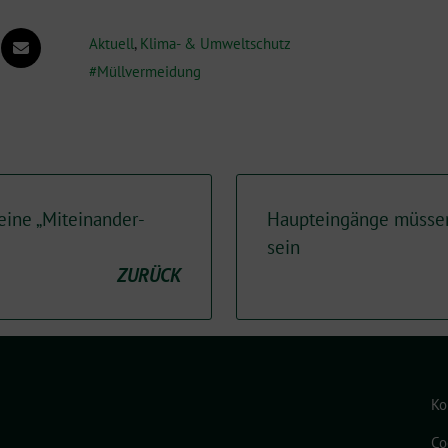
Aktuell
,
Klima- & Umweltschutz
Müllvermeidung
ine „Miteinander-
Haupteingänge müssen
sein
ZURÜCK
Ko
Co