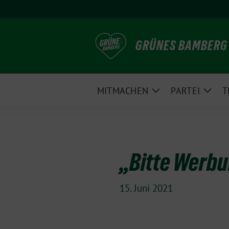
Weiter
zum
Inhalt
GRÜNES BAMBERG
MITMACHEN
PARTEI
T
Zeige
Zeig
Untermenü
Unte
„Bitte Werbu
15. Juni 2021