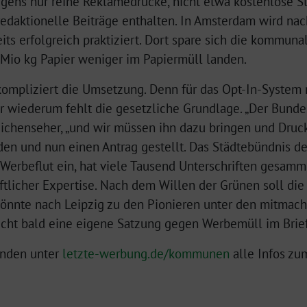
rigens nur reine Reklamedrucke, nicht etwa kostenlose 
redaktionelle Beiträge enthalten. In Amsterdam wird na
eits erfolgreich praktiziert. Dort spare sich die kommuna
6 Mio kg Papier weniger im Papiermüll landen.
o kompliziert die Umsetzung. Denn für das Opt-In-Syst
ür wiederum fehlt die gesetzliche Grundlage. „Der Bund
Eichenseher, „und wir müssen ihn dazu bringen und Druc
en und nun einen Antrag gestellt. Das Städtebündnis d
r Werbeflut ein, hat viele Tausend Unterschriften gesamm
ftlicher Expertise. Nach dem Willen der Grünen soll die
könnte nach Leipzig zu den Pionieren unter den mitm
icht bald eine eigene Satzung gegen Werbemüll im Brie
inden unter
letzte-werbung.de/kommunen
alle Infos zu