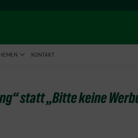
HEMEN
KONTAKT
e
Zeige
rmenü
Untermenü
ng“ statt „Bitte keine Wer