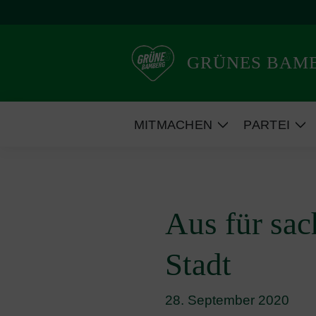
Weiter
zum
Inhalt
GRÜNES BAM
MITMACHEN
PARTEI
Zeige
Ze
Untermenü
Un
Aus für sac
Stadt
28. September 2020