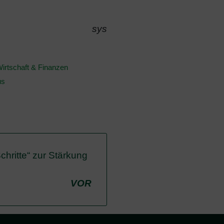
sys
irtschaft & Finanzen
us
chritte“ zur Stärkung
VOR