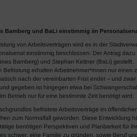
es Bamberg und BaLi einstimmig im Personalse
stung von Arbeitsverträgen wird es in der Stadtverwa
onalsenat einstimmig beschlossen. Der Antrag dazu 
ünes Bamberg) und Stephan Kettner (BaLi) gestellt.
 Befristung erhalten Arbeitnehmer*innen nur einen zei
matisch nach der vereinbarten Frist endet – und zwar
und gegeben ist hingegen etwa bei Schwangerschaf
im Betrieb nur für eine bestimmte Zeit benötigt wird.
achgrundlos befristete Arbeitsverträge im öffentliche
en zum Normalfall geworden. Diese Entwicklung hält 
ätige benötigen Perspektiven und Planbarkeit für ih
t es schwer, eine Familie zu gründen, sowie Beruf un