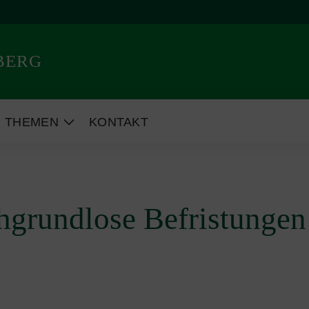
BERG
THEMEN
KONTAKT
ige
Zeige
termenü
Untermenü
hgrundlose Befristungen 