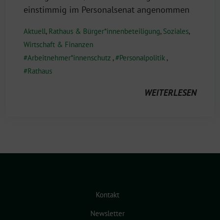
einstimmig im Personalsenat angenommen
Aktuell
,
Rathaus & Bürger*innenbeteiligung
,
Soziales
,
Wirtschaft & Finanzen
Arbeitnehmer*innenschutz
,
Personalpolitik
,
Rathaus
WEITERLESEN
Kontakt
Newsletter