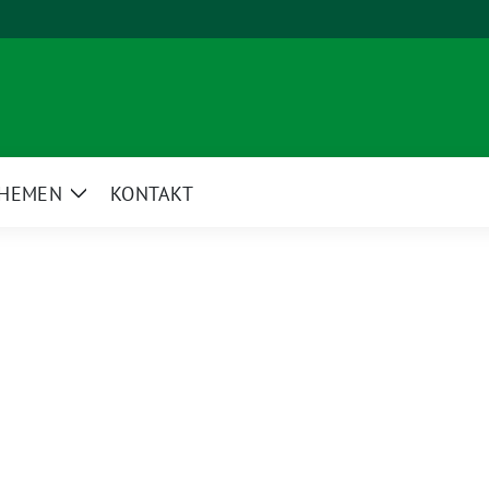
HEMEN
KONTAKT
e
Zeige
rmenü
Untermenü