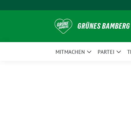
Weiter
zum
Inhalt
GRÜNES BAMBERG
MITMACHEN
PARTEI
T
Zeige
Zeig
Untermenü
Unte