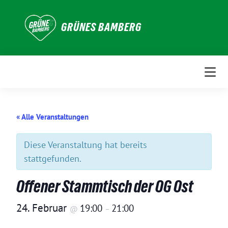
Weiter
zum
GRÜNES BAMBERG
Inhalt
« Alle Veranstaltungen
Diese Veranstaltung hat bereits
stattgefunden.
Offener Stammtisch der OG Ost
24. Februar
19:00
21:00
@
–