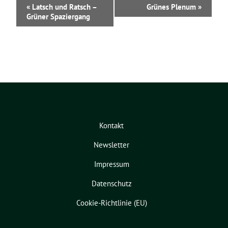
V
«
Latsch und Ratsch –
Grünes Plenum
»
e
Grüner Spaziergang
r
a
n
s
t
a
l
t
u
n
Kontakt
g
-
Newsletter
N
a
Impressum
v
i
Datenschutz
g
Cookie-Richtlinie (EU)
a
t
i