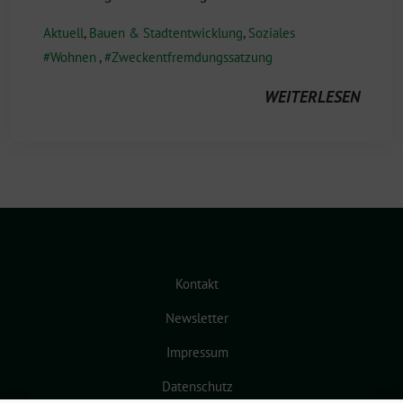
Aktuell
,
Bauen & Stadtentwicklung
,
Soziales
Wohnen
,
Zweckentfremdungssatzung
WEITERLESEN
Kontakt
Newsletter
Impressum
Datenschutz