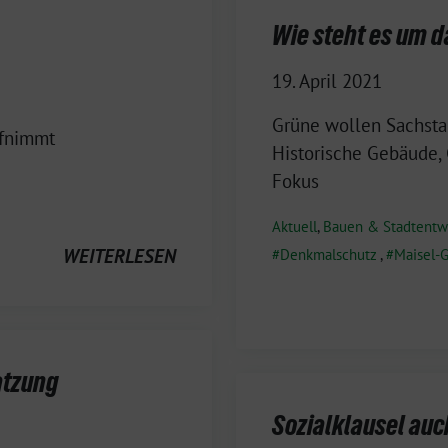
Wie steht es um 
19. April 2021
Grüne wollen Sachstan
ufnimmt
Historische Gebäude,
Fokus
Aktuell
,
Bauen & Stadtentw
WEITERLESEN
Denkmalschutz
,
Maisel-
atzung
Sozialklausel au