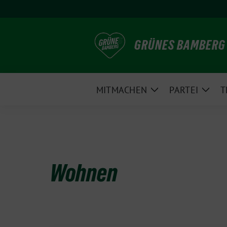
Weiter
zum
Inhalt
GRÜNES BAMBERG
MITMACHEN
PARTEI
T
Zeige
Zeig
Untermenü
Unte
Wohnen