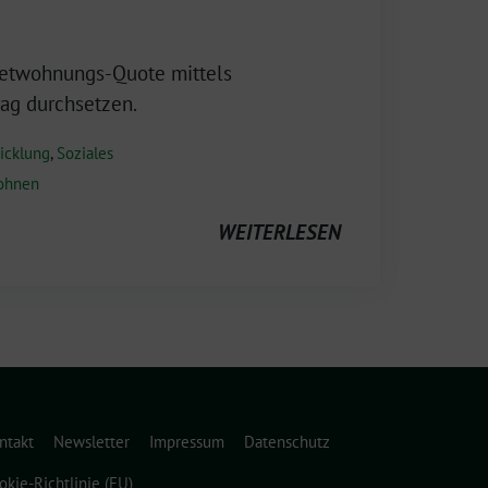
ietwohnungs-Quote mittels
rag durchsetzen.
icklung
,
Soziales
ohnen
WEITERLESEN
ntakt
Newsletter
Impressum
Datenschutz
okie-Richtlinie (EU)