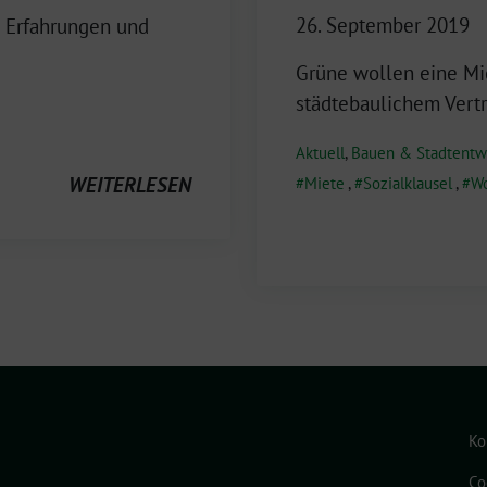
26. September 2019
 Erfahrungen und
Grüne wollen eine M
städtebaulichem Vert
Aktuell
,
Bauen & Stadtentw
WEITERLESEN
Miete
,
Sozialklausel
,
W
Ko
Co