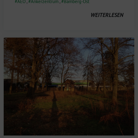
AEO
,
Ankerzentrum
,
Bamberg-Ost
WEITERLESEN