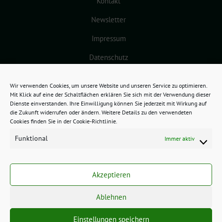
Kontakt
Newsletter
Impressum
Datenschutz
Cookie-Richtlinie (EU)
Wir verwenden Cookies, um unsere Website und unseren Service zu optimieren.
Mit Klick auf eine der Schaltflächen erklären Sie sich mit der Verwendung dieser
Dienste einverstanden. Ihre Einwilligung können Sie jederzeit mit Wirkung auf
die Zukunft widerrufen oder ändern. Weitere Details zu den verwendeten
Cookies finden Sie in der Cookie-Richtlinie.
Funktional
Immer aktiv
GRÜNES BAMBERG benutzt das
freie grüne Theme
sunflower
‐ ein
Akzeptieren
Angebot der
verdigado eG
.
Ablehnen
Einstellungen speichern