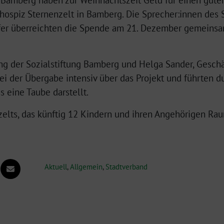
 Bamberg haben zur Weihnachtszeit Geld für einen gute
dhospiz Sternenzelt in Bamberg. Die Sprecher:innen des
fer überreichten die Spende am 21. Dezember gemeins
ng der Sozialstiftung Bamberg und Helga Sander, Geschä
ei der Übergabe intensiv über das Projekt und führten d
 eine Taube darstellt.
elts, das künftig 12 Kindern und ihren Angehörigen Raum
Aktuell
,
Allgemein
,
Stadtverband