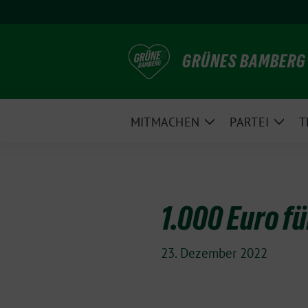
Weiter
zum
Inhalt
GRÜNES BAMBERG
MITMACHEN
PARTEI
T
Zeige
Zeig
Untermenü
Unte
1.000 Euro fü
23. Dezember 2022