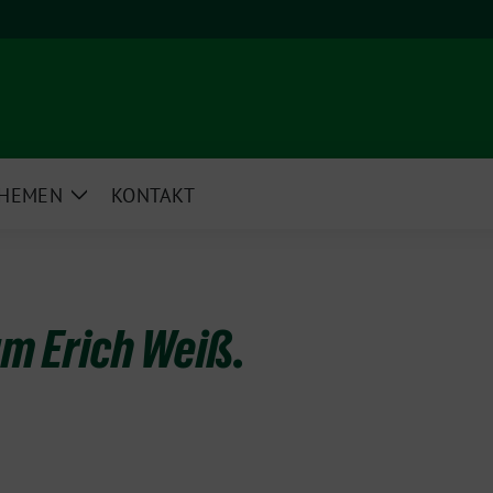
HEMEN
KONTAKT
e
Zeige
rmenü
Untermenü
um Erich Weiß.