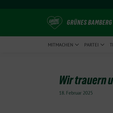
Weiter
zum
Inhalt
GRÜNES BAMBERG
MITMACHEN
PARTEI
T
Zeige
Zeig
Untermenü
Unte
Wir trauern 
18. Februar 2025