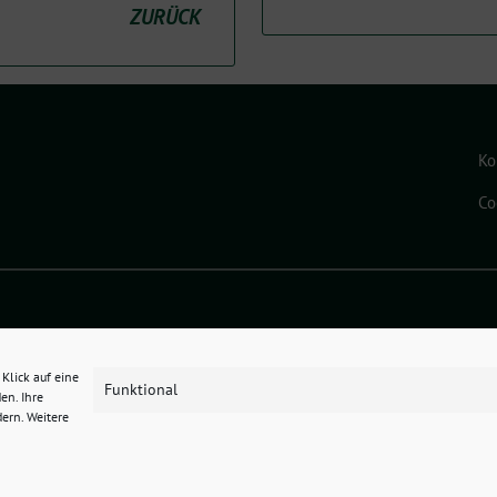
ZURÜCK
Ko
Co
ado eG
.
Klick auf eine
Funktional
en. Ihre
dern. Weitere