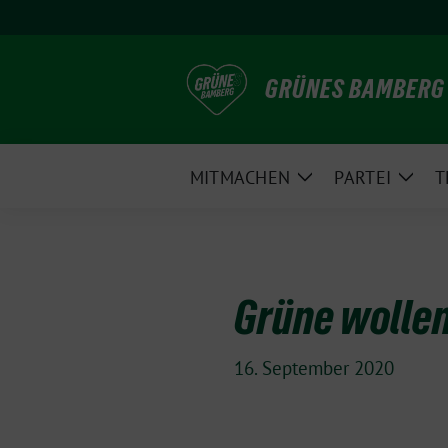
Weiter
zum
Inhalt
GRÜNES BAMBERG
MITMACHEN
PARTEI
T
Zeige
Zeig
Untermenü
Unte
Grüne wollen
16. September 2020