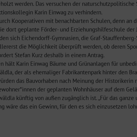
eholzt werden. Das versuchen der naturschutzpolitische
ktionskollegin Karin Einwag zu verhindern.
durch Kooperativen mit benachbarten Schulen, denn an d
die dort geplante Förder- und Erziehungshilfeschule der
nden sich Eichendorff-Gymnasien, die Graf-Stauffenberg
allererst die Möglichkeit überprüft werden, ob deren Spo
rdert Stefan Kurz deshalb in einem Antrag.
 hält Karin Einwag Bäume und Grünanlagen für unbedin
dla, der als ehemaliger Fabrikantenpark hinter den Br
, würden das Bauvorhaben nach Meinung der Historikerin
Bewohner*innen der geplanten Wohnhäuser auf dem Gelä
wäldla künftig von außen zugänglich ist. „Für das ganz
g wäre das ein Gewinn, für den es sich einzusetzen lohnt