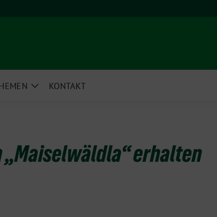
HEMEN
KONTAKT
e
Zeige
rmenü
Untermenü
 „Maiselwäldla“ erhalten