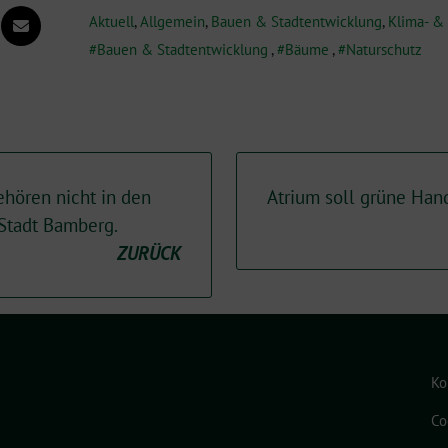
Aktuell
,
Allgemein
,
Bauen & Stadtentwicklung
,
Klima- &
Bauen & Stadtentwicklung
,
Bäume
,
Naturschutz
ehören nicht in den
Atrium soll grüne Ha
 Stadt Bamberg.
ZURÜCK
Ko
Co