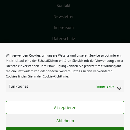
Kontakt
Newsletter
Impressum
Datenschutz
Cookie-Richtlinie (EU)
Wir verwenden Cookies, um unsere Website und unseren Service zu optimieren.
Mit Klick auf eine der Schaltflächen erklären Sie sich mit der Verwendung dieser
Dienste einverstanden. Ihre Einwilligung können Sie jederzeit mit Wirkung auf
die Zukunft widerrufen oder ändern. Weitere Details zu den verwendeten
Cookies finden Sie in der Cookie-Richtlinie.
Funktional
Immer aktiv
GRÜNES BAMBERG benutzt das
freie grüne Theme
sunflower
‐ ein
Akzeptieren
Angebot der
verdigado eG
.
Ablehnen