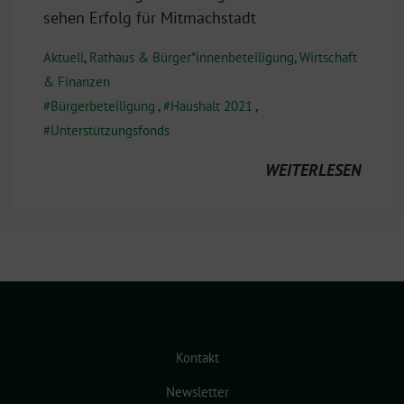
sehen Erfolg für Mitmachstadt
Aktuell
,
Rathaus & Bürger*innenbeteiligung
,
Wirtschaft
& Finanzen
Bürgerbeteiligung
,
Haushalt 2021
,
Unterstützungsfonds
WEITERLESEN
Kontakt
Newsletter