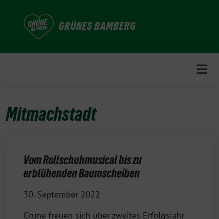
Weiter
zum
GRÜNES BAMBERG
Inhalt
Mitmachstadt
Vom Rollschuhmusical bis zu
erblühenden Baumscheiben
30. September 2022
Grüne freuen sich über zweites Erfolgsjahr