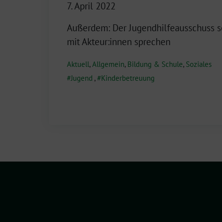
7. April 2022
Außerdem: Der Jugendhilfeausschuss so
mit Akteur:innen sprechen
Aktuell
,
Allgemein
,
Bildung & Schule
,
Soziales
Jugend
,
Kinderbetreuung