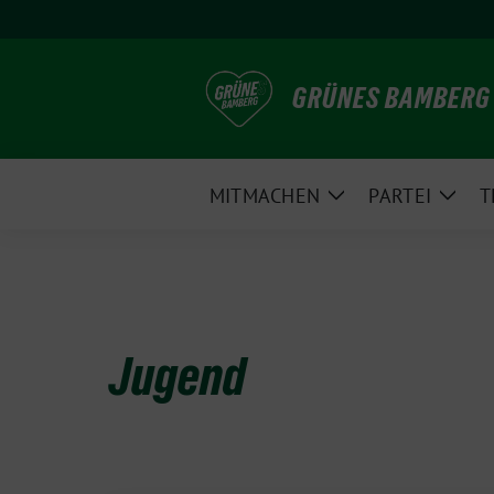
Weiter
zum
Inhalt
GRÜNES BAMBERG
MITMACHEN
PARTEI
T
Zeige
Zeig
Untermenü
Unte
Jugend