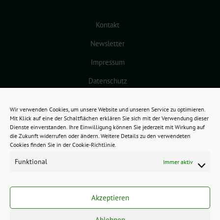
Kontakt
Newsletter
Impressum
Datenschutz
Cookie-Richtlinie (EU)
Wir verwenden Cookies, um unsere Website und unseren Service zu optimieren.
Mit Klick auf eine der Schaltflächen erklären Sie sich mit der Verwendung dieser
Dienste einverstanden. Ihre Einwilligung können Sie jederzeit mit Wirkung auf
die Zukunft widerrufen oder ändern. Weitere Details zu den verwendeten
Cookies finden Sie in der Cookie-Richtlinie.
Funktional
Immer aktiv
GRÜNES BAMBERG benutzt das
freie grüne Theme
sunflower
‐ ein
Akzeptieren
Angebot der
verdigado eG
.
Ablehnen