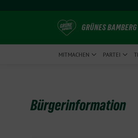
Weiter
zum
Inhalt
GRÜNES BAMBERG
MITMACHEN
PARTEI
T
Zeige
Zeig
Untermenü
Unte
Bürgerinformation