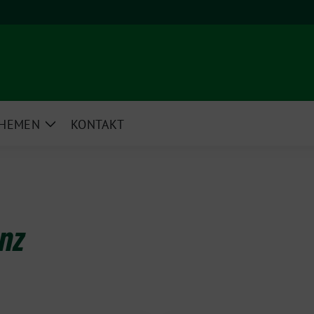
HEMEN
KONTAKT
e
Zeige
rmenü
Untermenü
nz