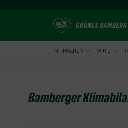
Weiter
zum
Inhalt
GRÜNES BAMBERG
MITMACHEN
PARTEI
T
Zeige
Zeig
Untermenü
Unte
Bamberger Klimabila