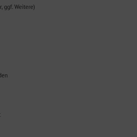
, ggf. Weitere)
den
t