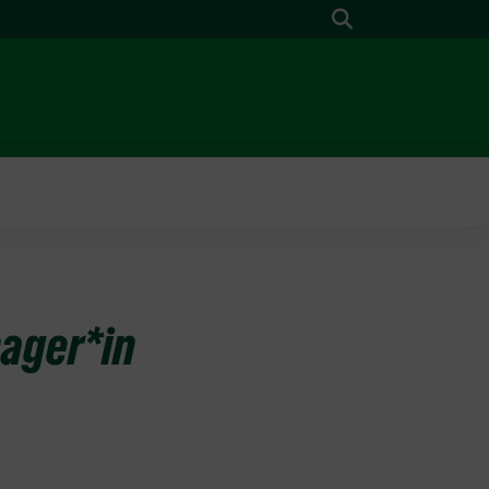
Suche
nager*in