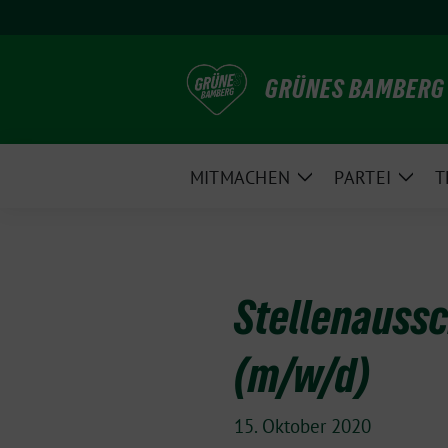
Weiter
zum
Inhalt
GRÜNES BAMBERG
MITMACHEN
PARTEI
T
Zeige
Zeig
Untermenü
Unte
Stellenaussc
(m/w/d)
15. Oktober 2020