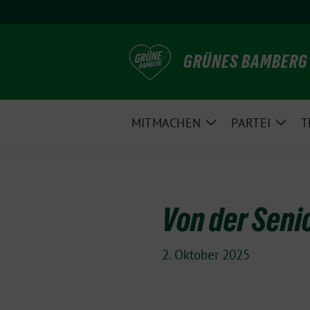
Weiter
zum
Inhalt
GRÜNES BAMBERG
MITMACHEN
PARTEI
T
Zeige
Zeig
Untermenü
Unte
Von der Seni
2. Oktober 2025