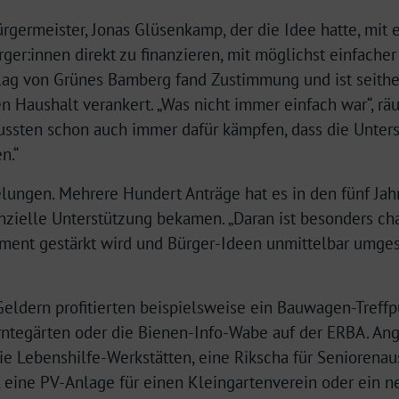
ürgermeister, Jonas Glüsenkamp, der die Idee hatte, mit
ger:innen direkt zu finanzieren, mit möglichst einfache
lag von Grünes Bamberg fand Zustimmung und ist seither
n Haushalt verankert. „Was nicht immer einfach war“, rä
 mussten schon auch immer dafür kämpfen, dass die Unte
n.“
elungen. Mehrere Hundert Anträge hat es in den fünf Ja
anzielle Unterstützung bekamen. „Daran ist besonders ch
ment gestärkt wird und Bürger-Ideen unmittelbar umges
eldern profitierten beispielsweise ein Bauwagen-Treffpu
erntegärten oder die Bienen-Info-Wabe auf der ERBA. Ang
e Lebenshilfe-Werkstätten, eine Rikscha für Seniorenaus
 eine PV-Anlage für einen Kleingartenverein oder ein ne