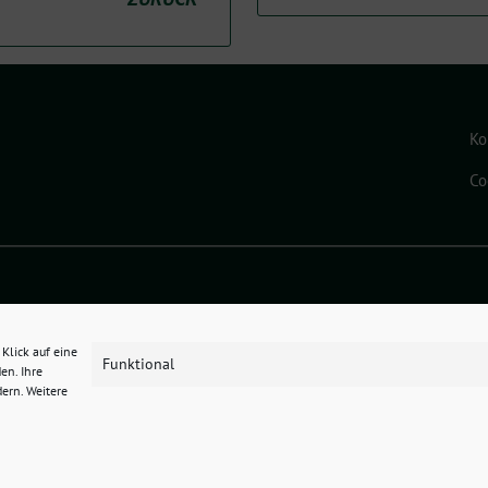
Ko
Co
ado eG
.
Klick auf eine
Funktional
en. Ihre
dern. Weitere