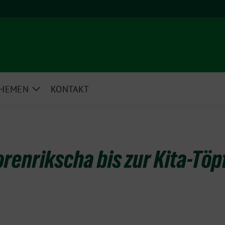
HEMEN
KONTAKT
e
Zeige
rmenü
Untermenü
orenrikscha bis zur Kita-Tö