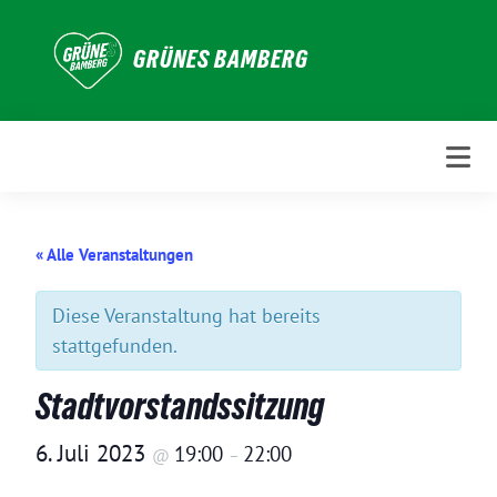
Weiter
zum
GRÜNES BAMBERG
Inhalt
« Alle Veranstaltungen
Diese Veranstaltung hat bereits
stattgefunden.
Stadtvorstandssitzung
6. Juli 2023
19:00
22:00
@
–