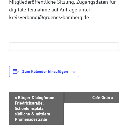
Mitgliederöffentliche Sitzung. Zugangsdaten für
digitale Teilnahme auf Anfrage unter:
kreisverband@gruenes-bamberg.de
Zum Kalender hinzufügen
V
«
Bürger-Dialogforum:
Café Grün
»
e
Friedrichstraße,
r
Schönleinsplatz,
a
südliche & mittlere
n
Promenadestraße
s