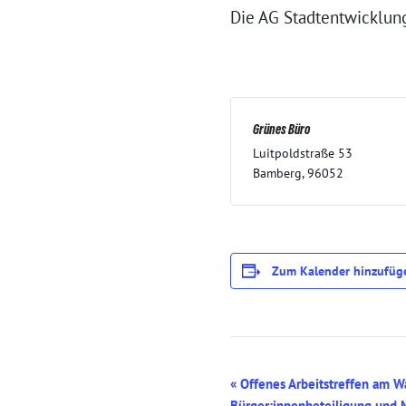
Die AG Stadtentwicklung
Grünes Büro
Luitpoldstraße 53
Bamberg
,
96052
Zum Kalender hinzufüg
V
«
Offenes Arbeitstreffen am 
Bürger:innenbeteiligung und 