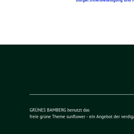
e
r
a
n
s
t
a
l
t
u
n
g
GRÜNES BAMBERG benutzt das
-
freie grüne Theme
sunflower
‐ ein Angebot der
verdig
N