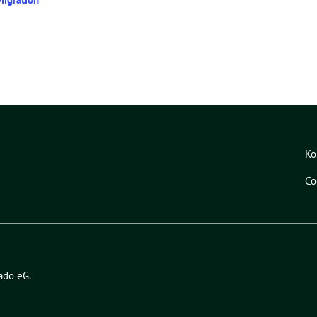
Ko
Co
ado eG
.