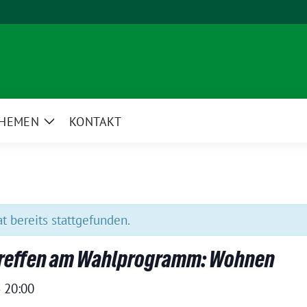
HEMEN
KONTAKT
e
Zeige
rmenü
Untermenü
t bereits stattgefunden.
streffen am Wahlprogramm: Wohnen
20:00
–