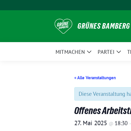
Weiter
zum
Inhalt
GRÜNES BAMBERG
MITMACHEN
PARTEI
T
Zeige
Zeig
Untermenü
Unte
« Alle Veranstaltungen
Diese Veranstaltung ha
Offenes Arbeit
27. Mai 2025
18:30
@