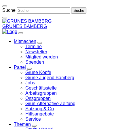
Weiter
zum
Suche
Inhalt
GRÜNES BAMBERG
Mitmachen
Zeige
Termine
Untermenü
Newsletter
Mitglied werden
Spenden
Partei
Zeige
Grüne Köpfe
Untermenü
Grüne Jugend Bamberg
Jobs
Geschäftsstelle
Arbeitsgruppen
Ortsgruppen
Grün-Alternative Zeitung
Satzung & Co
Hilfsangebote
Service
Themen
Zeige