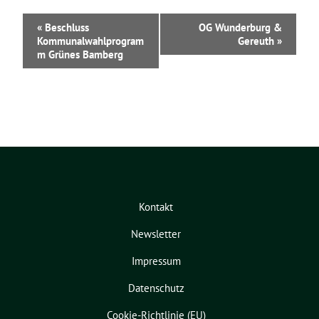
V
«
Beschluss
OG Wunderburg &
e
Kommunalwahlprogram
Gereuth
»
r
m Grünes Bamberg
a
n
s
t
a
l
t
u
n
g
Kontakt
-
N
Newsletter
a
v
Impressum
i
g
Datenschutz
a
Cookie-Richtlinie (EU)