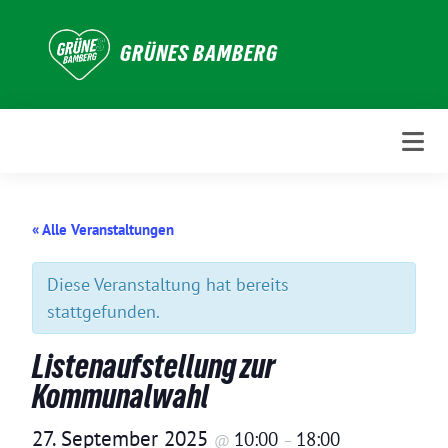
Weiter
zum
GRÜNES BAMBERG
Inhalt
« Alle Veranstaltungen
Diese Veranstaltung hat bereits
stattgefunden.
Listenaufstellung zur
Kommunalwahl
27. September 2025
10:00
18:00
@
–