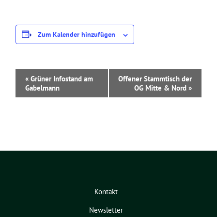
Zum Kalender hinzufügen
V
«
Grüner Infostand am
Offener Stammtisch der
e
Gabelmann
OG Mitte & Nord
»
r
a
n
s
t
a
l
t
u
n
Kontakt
g
-
Newsletter
N