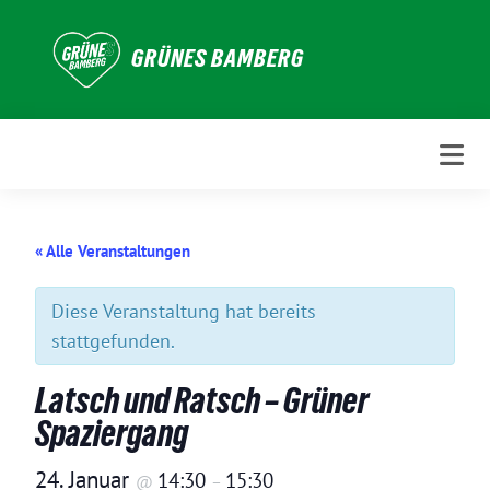
Weiter
zum
GRÜNES BAMBERG
Inhalt
« Alle Veranstaltungen
Diese Veranstaltung hat bereits
stattgefunden.
Latsch und Ratsch – Grüner
Spaziergang
24. Januar
14:30
15:30
@
–