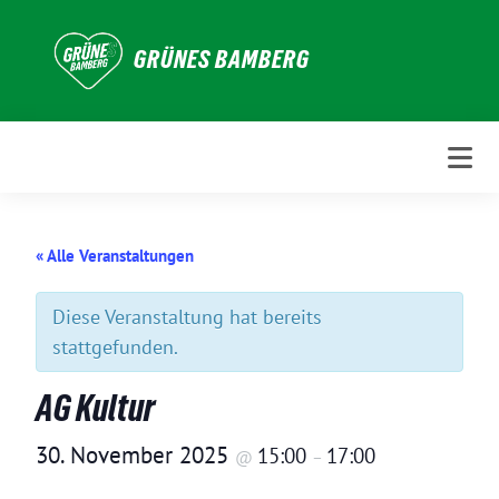
Weiter
zum
GRÜNES BAMBERG
Inhalt
« Alle Veranstaltungen
Diese Veranstaltung hat bereits
stattgefunden.
AG Kultur
30. November 2025
15:00
17:00
@
–