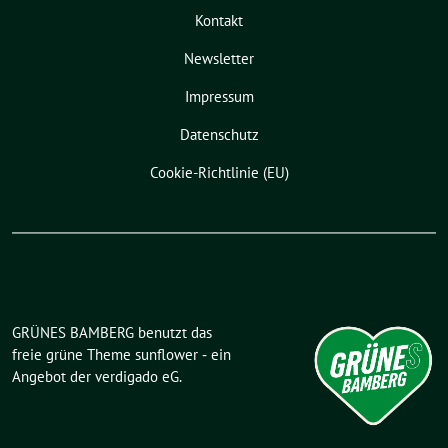
-
Kontakt
N
a
Newsletter
v
i
Impressum
g
Datenschutz
a
t
Cookie-Richtlinie (EU)
i
o
n
GRÜNES BAMBERG benutzt das
freie grüne Theme
sunflower
‐ ein
Angebot der
verdigado eG
.