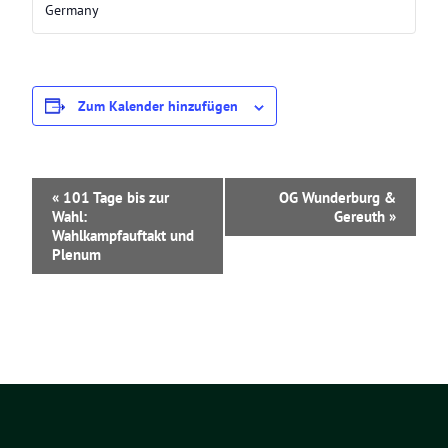
Germany
Zum Kalender hinzufügen
V
«
101 Tage bis zur
OG Wunderburg &
e
Wahl:
Gereuth
»
r
Wahlkampfauftakt und
a
Plenum
n
s
t
a
l
t
u
n
g