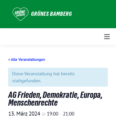
Weiter
zum
GRÜNES BAMBERG
Inhalt
« Alle Veranstaltungen
Diese Veranstaltung hat bereits
stattgefunden.
AG Frieden, Demokratie, Europa,
Menschenrechte
13. März 2024
19:00
21:00
@
–