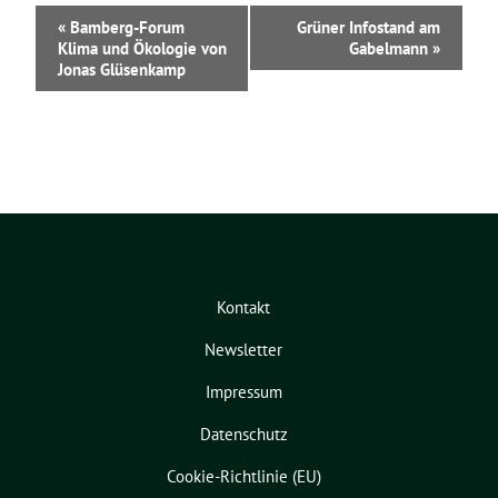
V
«
Bamberg-Forum
Grüner Infostand am
e
Klima und Ökologie von
Gabelmann
»
r
Jonas Glüsenkamp
a
n
s
t
a
l
t
u
n
g
Kontakt
-
N
Newsletter
a
v
Impressum
i
g
Datenschutz
a
Cookie-Richtlinie (EU)
t