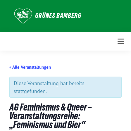
Weiter
zum
GRÜNES BAMBERG
Inhalt
« Alle Veranstaltungen
Diese Veranstaltung hat bereits
stattgefunden.
AG Feminismus & Queer –
Veranstaltungsreihe:
„Feminismus und Bier“