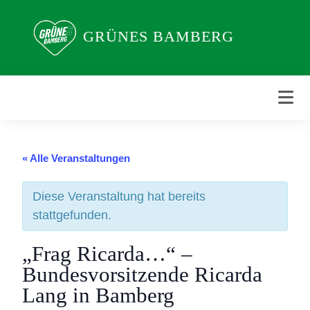
Weiter
zum
GRÜNES BAMBERG
Inhalt
« Alle Veranstaltungen
Diese Veranstaltung hat bereits
stattgefunden.
„Frag Ricarda…“ –
Bundesvorsitzende Ricarda
Lang in Bamberg