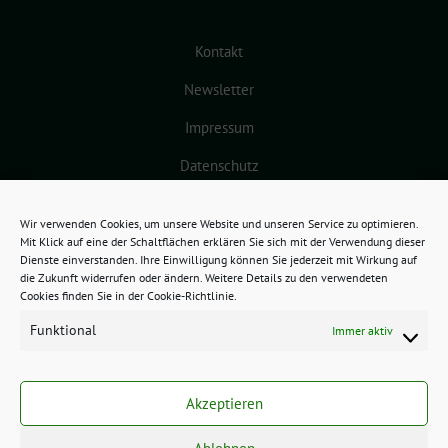
Kontakt
Newsletter
Impressum
Datenschutz
Cookie-Richtlinie (EU)
Wir verwenden Cookies, um unsere Website und unseren Service zu optimieren.
Mit Klick auf eine der Schaltflächen erklären Sie sich mit der Verwendung dieser
Dienste einverstanden. Ihre Einwilligung können Sie jederzeit mit Wirkung auf
die Zukunft widerrufen oder ändern. Weitere Details zu den verwendeten
Cookies finden Sie in der Cookie-Richtlinie.
Funktional
Immer aktiv
GRÜNES BAMBERG benutzt das
freie grüne Theme
sunflower
‐ ein
Akzeptieren
Angebot der
verdigado eG
.