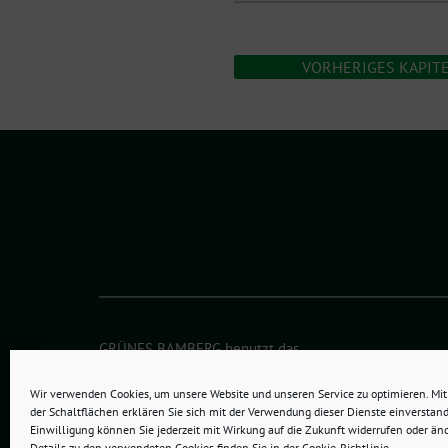
VORHERIGES KAPIT
GRÜNES BAMBERG benutzt das
freie grüne Theme
sunflower
‐ ein Angebot der
verdig
Wir verwenden Cookies, um unsere Website und unseren Service zu optimieren. Mit 
der Schaltflächen erklären Sie sich mit der Verwendung dieser Dienste einverstand
Einwilligung können Sie jederzeit mit Wirkung auf die Zukunft widerrufen oder än
Details zu den verwendeten Cookies finden Sie in der Cookie-Richtlinie.