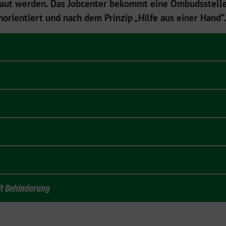
baut werden. Das Jobcenter bekommt eine Ombudsstelle
morientiert und nach dem Prinzip „Hilfe aus einer Hand“
t Behinderung