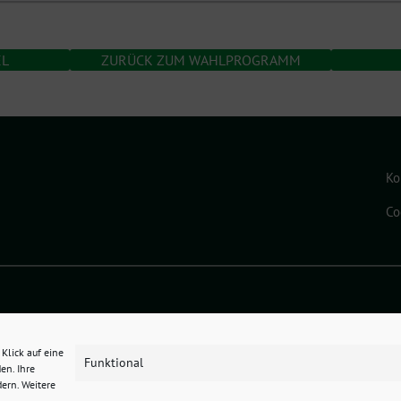
EL
ZURÜCK ZUM WAHLPROGRAMM
Ko
Co
ado eG
.
Klick auf eine
Funktional
en. Ihre
dern. Weitere