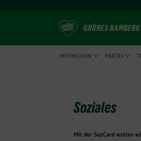
Weiter
zum
Inhalt
GRÜNES BAMBERG
MITMACHEN
PARTEI
T
Zeige
Zeig
Untermenü
Unte
Soziales
Mit der SozCard wollen w