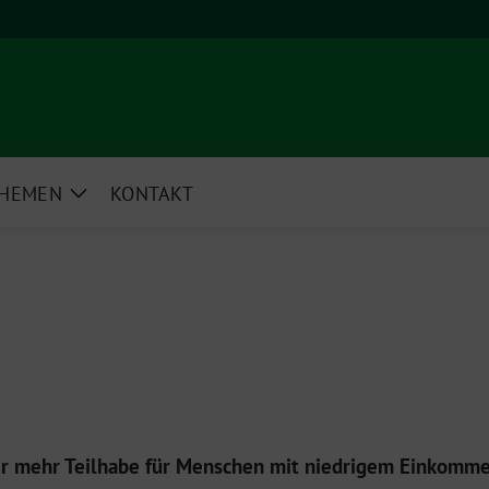
HEMEN
KONTAKT
e
Zeige
rmenü
Untermenü
ir mehr Teilhabe für Menschen mit niedrigem Einkomm