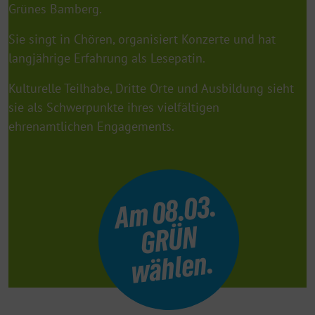
Grünes Bamberg.
Sie singt in Chören, organisiert Konzerte und hat
langjährige Erfahrung als Lesepatin.
Kulturelle Teilhabe, Dritte Orte und Ausbildung sieht
sie als Schwerpunkte ihres vielfältigen
ehrenamtlichen Engagements.
A
m
0
8.
0
3.
G
R
Ü
w
ä
hl
e
N
n.