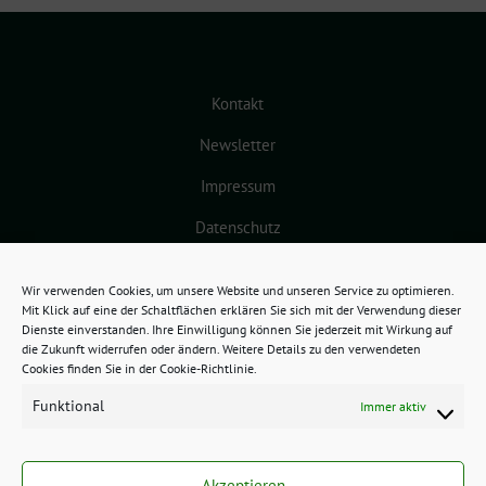
Kontakt
Newsletter
Impressum
Datenschutz
Cookie-Richtlinie (EU)
Wir verwenden Cookies, um unsere Website und unseren Service zu optimieren.
Mit Klick auf eine der Schaltflächen erklären Sie sich mit der Verwendung dieser
Dienste einverstanden. Ihre Einwilligung können Sie jederzeit mit Wirkung auf
die Zukunft widerrufen oder ändern. Weitere Details zu den verwendeten
Cookies finden Sie in der Cookie-Richtlinie.
Funktional
Immer aktiv
GRÜNES BAMBERG benutzt das
freie grüne Theme
sunflower
‐ ein
Akzeptieren