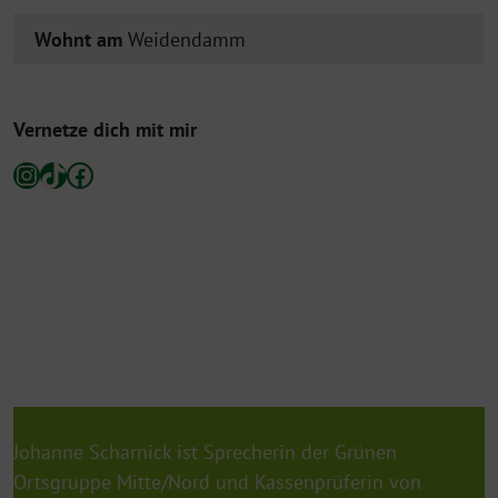
Wohnt am
Weidendamm
Vernetze dich mit mir
Instagram
TikTok
Facebook
Johanne Scharnick ist Sprecherin der Grünen
Ortsgruppe Mitte/Nord und Kassenprüferin von